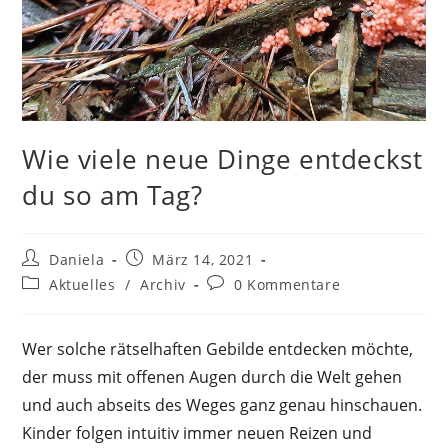
Wie viele neue Dinge entdeckst
du so am Tag?
Beitrags-
Beitrag
Daniela
März 14, 2021
Autor:
veröffentlicht:
Beitrags-
Beitrags-
Aktuelles
/
Archiv
0 Kommentare
Kategorie:
Kommentare:
Wer solche rätselhaften Gebilde entdecken möchte,
der muss mit offenen Augen durch die Welt gehen
und auch abseits des Weges ganz genau hinschauen.
Kinder folgen intuitiv immer neuen Reizen und