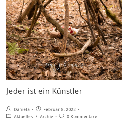
Jeder ist ein Künstler
Beitrags-
Beitrag
Daniela
Februar 8, 2022
Autor:
veröffentlicht:
Beitrags-
Beitrags-
Aktuelles
/
Archiv
0 Kommentare
Kategorie:
Kommentare: