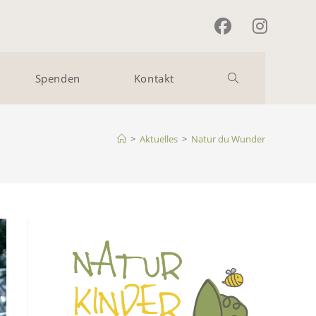
Spenden
Kontakt
Website-
Suche
>
Aktuelles
>
Natur du Wunder
umschalten