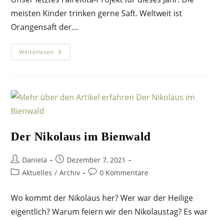
meisten Kinder trinken gerne Saft. Weltweit ist
Orangensaft der…
Woher
Weiterlesen
Bekommt
Der
Nikolaus
Eigentlich
Seine
Orangen?
Der Nikolaus im Bienwald
Beitrags-
Beitrag
Daniela
Dezember 7, 2021
Autor:
veröffentlicht:
Beitrags-
Beitrags-
Aktuelles
/
Archiv
0 Kommentare
Kategorie:
Kommentare:
Wo kommt der Nikolaus her? Wer war der Heilige
eigentlich? Warum feiern wir den Nikolaustag? Es war