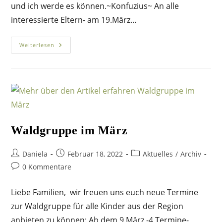
und ich werde es können.~Konfuzius~ An alle
interessierte Eltern- am 19.März…
Infoveranstaltung
Weiterlesen
Für
Die
Freie
Naturschule
Kandel
Waldgruppe im März
Beitrags-
Beitrag
Beitrags-
Daniela
Februar 18, 2022
Aktuelles
/
Archiv
Autor:
veröffentlicht:
Kategorie:
Beitrags-
0 Kommentare
Kommentare:
Liebe Familien, wir freuen uns euch neue Termine
zur Waldgruppe für alle Kinder aus der Region
anbieten zu können: Ab dem 9.März -4 Termine-