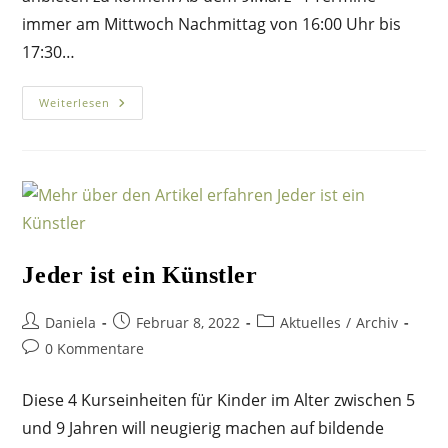
immer am Mittwoch Nachmittag von 16:00 Uhr bis
17:30…
Waldgruppe
Weiterlesen
Im
März
Jeder ist ein Künstler
Beitrags-
Beitrag
Beitrags-
Daniela
Februar 8, 2022
Aktuelles
/
Archiv
Autor:
veröffentlicht:
Kategorie:
Beitrags-
0 Kommentare
Kommentare:
Diese 4 Kurseinheiten für Kinder im Alter zwischen 5
und 9 Jahren will neugierig machen auf bildende