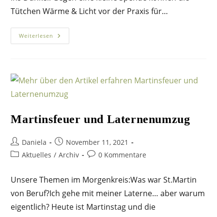
Tütchen Wärme & Licht vor der Praxis für…
Selbstgemachte
Weiterlesen
Kaminanzünder
Martinsfeuer und Laternenumzug
Beitrags-
Beitrag
Daniela
November 11, 2021
Autor:
veröffentlicht:
Beitrags-
Beitrags-
Aktuelles
/
Archiv
0 Kommentare
Kategorie:
Kommentare:
Unsere Themen im Morgenkreis:Was war St.Martin
von Beruf?Ich gehe mit meiner Laterne… aber warum
eigentlich? Heute ist Martinstag und die