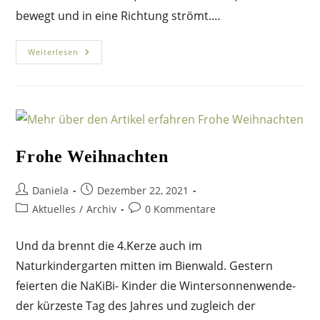
bewegt und in eine Richtung strömt.…
Luft
Weiterlesen
In
Bewegung
Frohe Weihnachten
Beitrags-
Beitrag
Daniela
Dezember 22, 2021
Autor:
veröffentlicht:
Beitrags-
Beitrags-
Aktuelles
/
Archiv
0 Kommentare
Kategorie:
Kommentare:
Und da brennt die 4.Kerze auch im
Naturkindergarten mitten im Bienwald. Gestern
feierten die NaKiBi- Kinder die Wintersonnenwende-
der kürzeste Tag des Jahres und zugleich der