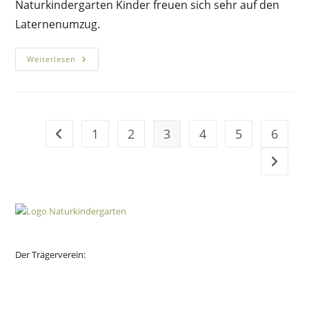
Naturkindergarten Kinder freuen sich sehr auf den
Laternenumzug.
Martinsfeuer
Weiterlesen
Und
Laternenumzug
1
2
3
4
5
6
Zur vorherigen Seite
Zur näc
Der Trägerverein: