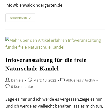
info@bienwaldkindergarten.de
Flohmarkt
Weiterlesen
Infoveranstaltung für die freie
Naturschule Kandel
Beitrags-
Beitrag
Beitrags-
Daniela
März 13, 2022
Aktuelles
/
Archiv
Autor:
veröffentlicht:
Kategorie:
Beitrags-
0 Kommentare
Kommentare:
Sage es mir und ich werde es vergessen,zeige es mir
und ich werde es vielleicht behalten,lass es mich tun,