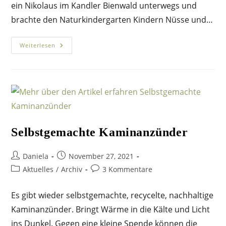
ein Nikolaus im Kandler Bienwald unterwegs und
brachte den Naturkindergarten Kindern Nüsse und…
Der
Weiterlesen
Nikolaus
Im
Bienwald
Selbstgemachte Kaminanzünder
Beitrags-
Beitrag
Daniela
November 27, 2021
Autor:
veröffentlicht:
Beitrags-
Beitrags-
Aktuelles
/
Archiv
3 Kommentare
Kategorie:
Kommentare:
Es gibt wieder selbstgemachte, recycelte, nachhaltige
Kaminanzünder. Bringt Wärme in die Kälte und Licht
ins Dunkel. Gegen eine kleine Spende können die