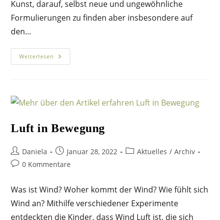
Kunst, darauf, selbst neue und ungewöhnliche
Formulierungen zu finden aber insbesondere auf
den…
Jeder
Weiterlesen
Ist
Ein
Künstler
Luft in Bewegung
Beitrags-
Beitrag
Beitrags-
Daniela
Januar 28, 2022
Aktuelles
/
Archiv
Autor:
veröffentlicht:
Kategorie:
Beitrags-
0 Kommentare
Kommentare:
Was ist Wind? Woher kommt der Wind? Wie fühlt sich
Wind an? Mithilfe verschiedener Experimente
entdeckten die Kinder, dass Wind Luft ist, die sich