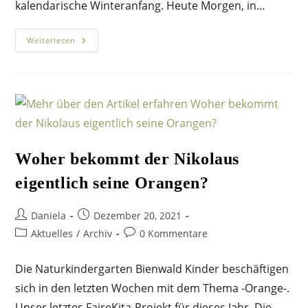
kalendarische Winteranfang. Heute Morgen, in…
Frohe
Weiterlesen
Weihnachten
Woher bekommt der Nikolaus
eigentlich seine Orangen?
Beitrags-
Beitrag
Daniela
Dezember 20, 2021
Autor:
veröffentlicht:
Beitrags-
Beitrags-
Aktuelles
/
Archiv
0 Kommentare
Kategorie:
Kommentare:
Die Naturkindergarten Bienwald Kinder beschäftigen
sich in den letzten Wochen mit dem Thema -Orange-.
Unser letztes FaireKita-Projekt für dieses Jahr. Die