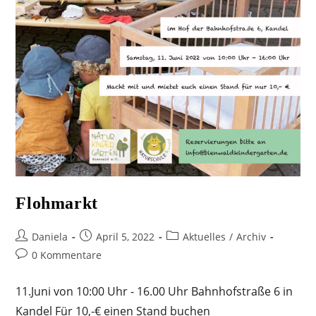
Flohmarkt
Beitrags-
Beitrag
Beitrags-
Daniela
April 5, 2022
Aktuelles
/
Archiv
Autor:
veröffentlicht:
Kategorie:
Beitrags-
0 Kommentare
Kommentare:
11.Juni von 10:00 Uhr - 16.00 Uhr Bahnhofstraße 6 in
Kandel Für 10,-€ einen Stand buchen